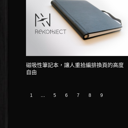
磁吸性筆記本，讓人重拾編排換頁的高度
自由
1
…
5
6
7
8
9