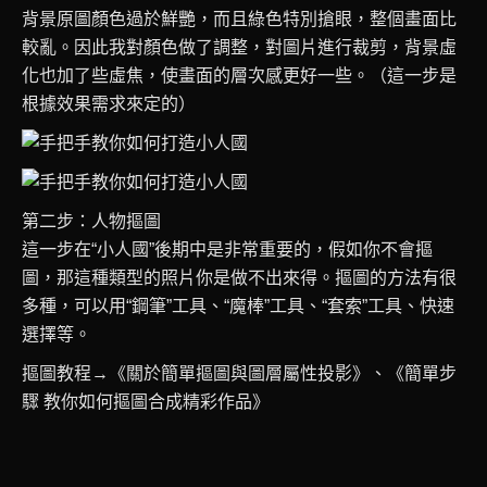
背景原圖顏色過於鮮艷，而且綠色特別搶眼，整個畫面比
較亂。因此我對顏色做了調整，對圖片進行裁剪，背景虛
化也加了些虛焦，使畫面的層次感更好一些。（這一步是
根據效果需求來定的）
第二步：人物摳圖
這一步在“小人國”後期中是非常重要的，假如你不會摳
圖，那這種類型的照片你是做不出來得。摳圖的方法有很
多種，可以用“鋼筆”工具、“魔棒”工具、“套索”工具、快速
選擇等。
摳圖教程→《關於簡單摳圖與圖層屬性投影》、《簡單步
驟 教你如何摳圖合成精彩作品》