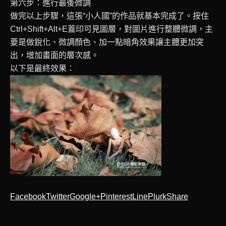
第六步：進行最後微調
做完以上步驟，這張“小人國”的作品就基本完成了。按住
Ctrl+Shift+Alt+E蓋印可見圖層，對圖片進行整體微調，主
要是做銳化、微調顏色、加一點暗角效果讓主體更加突
出，增加畫面的層次感。
以下是最終效果：
Facebook
Twitter
Google+
Pinterest
Line
Plurk
Share