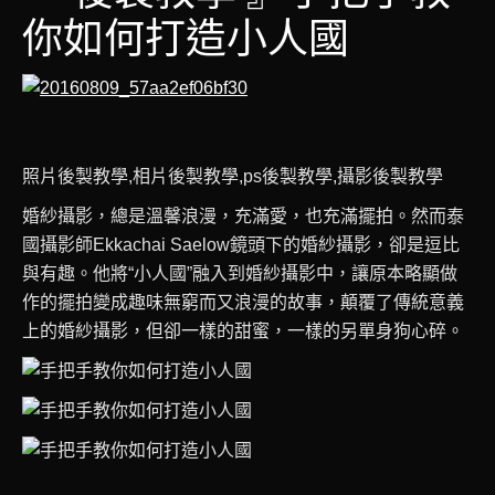
聯絡我們
你如何打造小人國
相關新聞
照片後製教學,相片後製教學,ps後製教學,攝影後製教學
婚紗攝影，總是溫馨浪漫，充滿愛，也充滿擺拍。然而泰
國攝影師Ekkachai Saelow鏡頭下的婚紗攝影，卻是逗比
與有趣。他將“小人國”融入到婚紗攝影中，讓原本略顯做
作的擺拍變成趣味無窮而又浪漫的故事，顛覆了傳統意義
上的婚紗攝影，但卻一樣的甜蜜，一樣的另單身狗心碎。