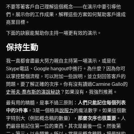
不要等著客戶自己理解這個概念——在演示中要引導他
們。展示你的工作成果，解釋這些方案如何幫助客戶達成
商業目標。
下面的訣竅能幫助你主持一場更有效的演示。
保持生動
我一直都會盡最大努力親自主持第一場演示，或是在
Skype電話、Google hangout中進行。為什麼？因為你可
以掌控整個流程，可以附加一些說明，並立刻回答客戶的
問題。要了解正確的次序。你有沒有讀過Carmine Gallo的
史蒂夫·喬布斯的演說秘訣
？如果沒有，我強烈推薦。
最有用的精髓，是事不過三原則：
人們只能記住每個列表
中的3件事
。3是一個極具
說服力
的魔法數字。如果這個數
字特別大（例如概念稿的數量），
那麼次序也很重要
。人
們最容易記住第一位的東西，其次是最後一位，然後第
二、第三，以此類推。所以，當展示概念稿時，把最好的