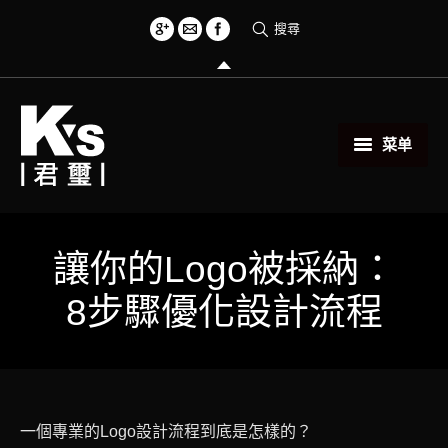
搜尋
菜单
首頁
創意小物
讓你的Logo被採納：
8步驟優化設計流程
關於君璽
服務項目
相關範例
一個專業的Logo設計流程到底是怎樣的？