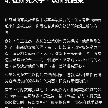
4. 從研究入手，以研究結束
研究是所有設計流程中最基本最首要的。在思考新logo看
起來什麼樣之前，你得在客戶的業務部門內調查解決方
案。
例如，你正在為一家初創企業創作品牌標識，他們剛剛創
造了一款新的穿戴設備，為……比如說，滑雪板運動員而
造。填寫創意簡報時，客戶只會寫下一部分競爭者。通常
這些是當地企業——同一個城市、國家或世界上相同的地
區，這取決於他們的目標市場，當然還有野心。
少量公司並不足以得到完整的圖景。這就是為什麼你要研
究客戶提供的資料以外的東西。研究有兩個階段。
首先，你應該尋找其他（世界範圍內）相同業務領域的公
司logo——盡可能多。這是第一輪（市場）調研。將這些
logo收集到一頁幻燈片裡，展示給客戶：“你潛在競爭對手