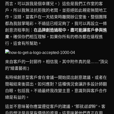
而言，可以說我是個幸運兒。）這些是我們工作室的客
戶，所以我無法抗拒我的老闆，並拒絕如此親密無間地工
作。沒錯，當客戶在一天結束時離開辦公室後，整個團隊
都為我鼓掌喝彩。不過這已經足夠了，我可以再設立一條
創意流程準則：
在品牌創造過程中，盡可能讓客戶參與進
來
。確保你們相互理解，如果你所有的修改都在遠程進
行，這會有所幫助。
來自客戶的一封郵件。相信我，其中附件真的是……“頂尖
的”繪畫藝術:)
有時候創意型客戶會在會議一開始提出創意建議，或者在
簡報結束後提出，如何應對？這種情況會讓許多設計師翻
白眼，包括我。不過最終我改變主意，意識到與客戶合作
總是有益的。
這並不意味著你應當遵從客戶的建議，“那就
這麼
幹”。客
戶的想法是非常有價值的資源。這意味著他們真正在用