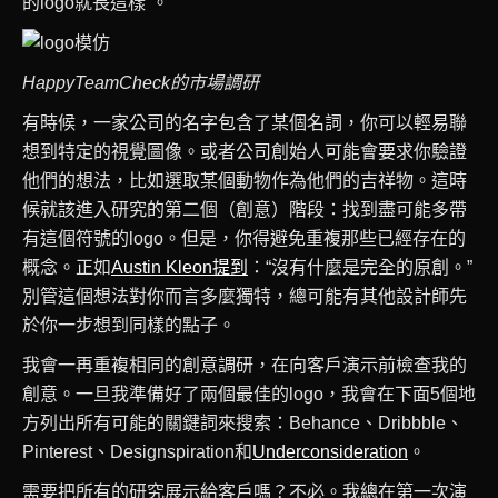
的logo就長這樣”。
HappyTeamCheck的市場調研
有時候，一家公司的名字包含了某個名詞，你可以輕易聯
想到特定的視覺圖像。或者公司創始人可能會要求你驗證
他們的想法，比如選取某個動物作為他們的吉祥物。這時
候就該進入研究的第二個（創意）階段：找到盡可能多帶
有這個符號的logo。但是，你得避免重複那些已經存在的
概念。正如
Austin Kleon提到
：“沒有什麼是完全的原創。”
別管這個想法對你而言多麼獨特，總可能有其他設計師先
於你一步想到同樣的點子。
我會一再重複相同的創意調研，在向客戶演示前檢查我的
創意。一旦我準備好了兩個最佳的logo，我會在下面5個地
方列出所有可能的關鍵詞來搜索：Behance、Dribbble、
Pinterest、Designspiration和
Underconsideration
。
需要把所有的研究展示給客戶嗎？不必。我總在第一次演