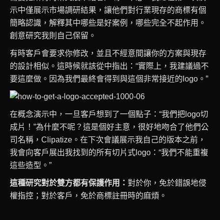
示中僅展示市場調研結果，讓他們對行業現存的商標有個
簡略認識，解釋其中哪些是好案例，哪些完全不起作用。
創意研究我則自己保留。
有時客戶會要求你修改，並且不經意間讓你的方案與現存
的設計相似。這時候就該從中指出：“實際上，我建議過不
要這麼做。因為我們最終會得到與這個非常接近的logo。”
在概念演示中，一旦客戶想到了一個點子：“我們把logo切
成片！”為什麼不呢？這是個好主意，很好地吻合​​了他們公
司名稱，Clipatize。在下次會議展示我自己的版本之前，
我會向客戶展出我找到的所有切​​片式logo：“我們不能重複
這些造型。”
這種研究對於雙方都有保護作用：
對於你，免於錯誤地侵
權指控；對於客戶，免於商標註冊時的麻煩。