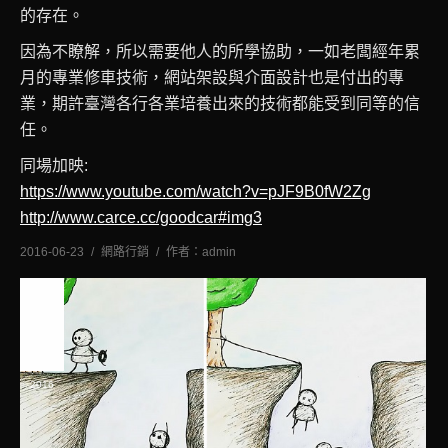
的存在。
因為不瞭解，所以需要他人的所學協助，一如老闆經年累
月的專業修車技術，網站架設與介面設計也是付出的專
業，期許臺灣各行各業培養出來的技術都能受到同等的信
任。
同場加映:
https://www.youtube.com/watch?v=pJF9B0fW2Zg
http://www.carce.cc/goodcar#img3
2016-06-23
網路行銷
作者：
admin
十二
月
14
2016