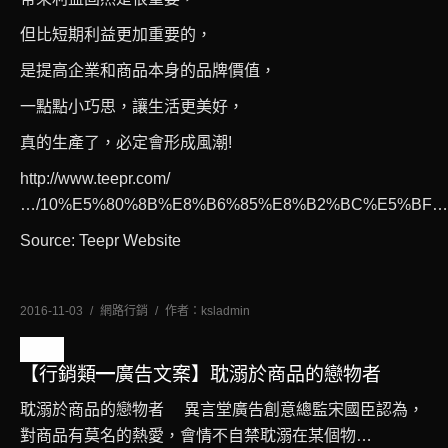
但比短期利益更加重要的，
是提高企業和商品本身的品牌價值，
一點點小巧思，讓生活更美好，
真的生產了，必定會形成風潮!
http://www.teepr.com/
…/10%E5%80%8B%E8%B6%85%E8%B2%BC%E5%BF…
Source: Teepr Website
2016-11-03
網路行銷
作者：
ksladmin
三月
【行銷類━廣告文案】耽溺於商品的戀物者
8
耽溺於商品的戀物者 異言堂廣告創意總監宋國臣認為，
2016
對商品有莫名的熱愛，會情不自禁耽溺在某個物…