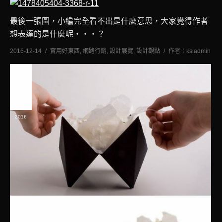
最後一張圖，小編完全看不出是什麼意思，大家覺得作者
想表達的是什麼呢‧‧‧？
2016-12-14
實用好東西
,
網路行銷
,
設計展覽
,
設計觀點
作者：
ksladmin
十一
月
3
2016