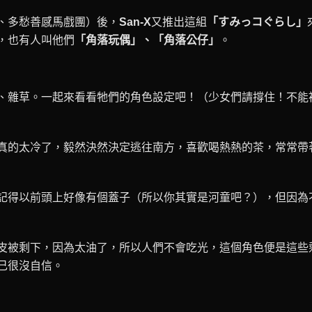
、多愁善感馬戲團）後，
San-X
又推出這組
「すみっコぐらし」
，也有人叫他們
「角落玩偶」、「角落公仔」
。
、雜草。一起來看看牠們的角色設定吧！（少女們請撐住！不能
真的太冷了，毅然決然決定逃往南方，喜歡喝熱熱的茶，常常帶
記得以前頭上好像有個蓋子（所以你其實是河童吧？），但因為
皮被剩下，因為太油了，所以人們不會吃光，這個角色便是這些
己很沒自信。