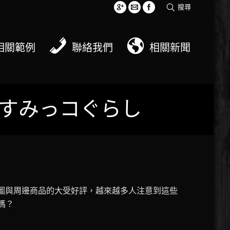
搜尋
相關範例
聯絡我們
相關新聞
すみっコぐらし
圖與周邊商品的大受好評，越來越多人注意到這些
嗎？