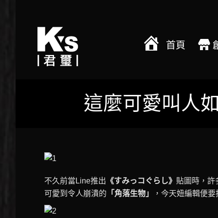
首頁
這麼可愛叫人
不久前當Line推出
《すみっコぐらし》
貼圖時，許
可愛到令人崩潰的
「角落生物」
，今天妞編輯便要