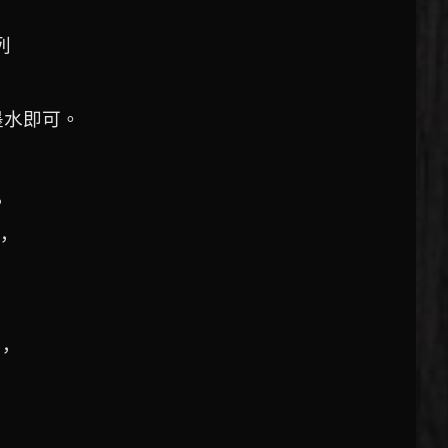
列
，
墨水即可。
，
，
，