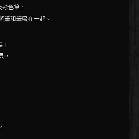
吸彩色筆，
將筆和筆吸在一起。
鍵，
具，
。