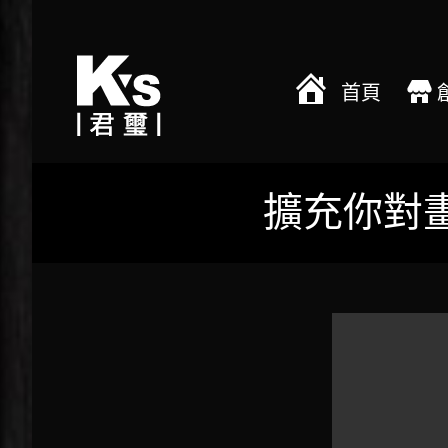
首頁
擴充你對畫