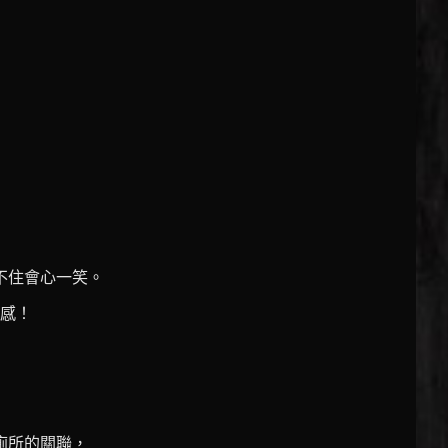
不住會心一笑。
感！
廁所的關聯，