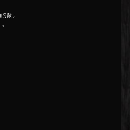
加分數；
）。