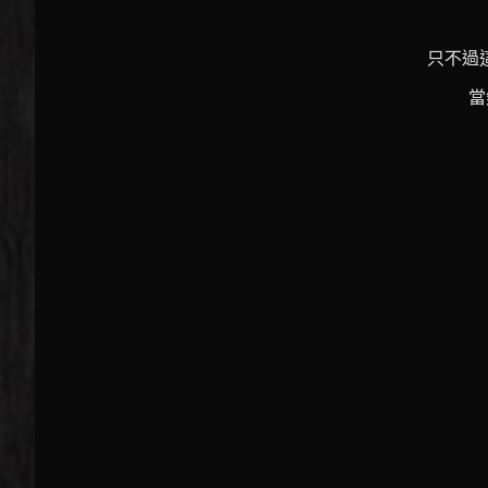
只不過
當