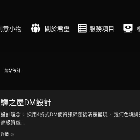
創意小物
關於君璽
服務項目
網站設計
驛之屋DM設計
設計理念： 採用4折式DM使資訊歸類後清楚呈現， 幾何色塊
高級質感…
详情