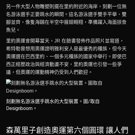
另一件大型人物雕塑則擺在里約附近的海岸，刻劃一位無
名游泳選手正要跳水的瞬間。這名游泳選手雙手平舉、雙
腳並齊，像隻海鷗在半空中展翅翱翔，準備躍入海面掠食
魚兒。
里約奧運會開幕當天，JR 在臉書發佈作品照片並寫道，
希特勒曾想用奧運證明雅利安人是最優秀的種族，但今天
奧運選在巴西里約、一個多元種族的國家中舉行。即使巴
西正經歷政治與經濟動盪不安，里約奧運也引發一些爭
議，但奧運的運動精神仍受到人們歡迎。
刻劃無名游泳選手跳水的大型裝置。圖/取自
Designboom。
森萬里子創造奧運第六個圓環 讓人們