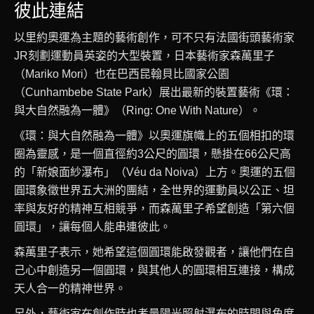
彼此連結
以里約奧運為主題的藝術創作，可不只有法國街頭藝術家
JR刻劃運動員英姿的大型裝置，日本藝術家森萬里子
（Mariko Mori）也在巴西昆翰貝比國家公園
（Cunhambebe State Park）展出最新的裝置藝術《環：
與大自然融為一體》（Ring: One With Nature）。
《環：與大自然融為一體》以奧運旗幟上的五個相扣的環
圈為靈感，是一個直徑約3公尺的圓環，懸掛在66公尺高
的「新娘面紗瀑布」（Véu da Noiva）上方。奧運的五個
圓環象徵世界五大洲的團結，全世界的運動員以公正、坦
率與友好的精神互相競爭，而森萬里子希望創造「第六個
圓環」，讓每個人能串連彼此。
森萬里子表示，她希望這個圓環能啟發觀者，讓他們在自
己心中創造另一個圓環，與其他人的圓環相互連接，構成
天人合一的精神世界。
另外，藝術家在創作時也考量陽光照射瀑布的時間與角度