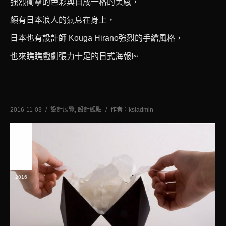
強烈衝擊的色彩與自成一格的美感，
頗有日本浪人的氣息在身上，
日本也有設計師 Kouga Hirano強烈的手繪風格，
也來瞧瞧戲劇張力十足的日式海報!~
2016-11-03
設計展覽
,
設計觀點
作者：
ksladmin
十一
月
3
2016