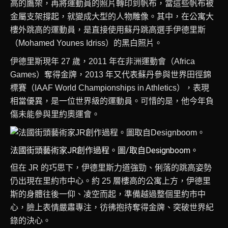
高的鷹架，再將運動員的照片轉印到帆布，當這些帆布被
金屬支架撐起，就變成大型的人物雕像。其中，在公寓大
樓外跳高的運動員，是直接使用蘇丹跳高選手伊德里斯
（Mohamed Younes Idriss）的黑白照片。
伊德里斯現年 27 歲，2011 年在非洲運動會（Africa
Games）奪得金牌，2013 年又代表蘇丹參與世界田徑錦
標賽（IAAF World Championships in Athletics），表現
相當優異，是一位世界級的運動員。可惜的是，他今年負
傷未能參與里約奧運會。
法國街頭藝術家JR創作過程。圖/取自Designboom。
但在 JR 的巧思下，伊德里斯力道強勁、俐落的跳高姿勢
仍出現在里約市中心。約 25 層樓高的公寓上方，伊德里
斯的身體往後一仰、凌空而起，準備越過整個里約市中
心，臉上表情嚴肅專注，彷彿抱持奪得金牌、突破世界紀
錄的決心。