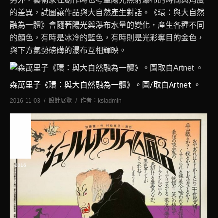
的差異，試圖讓作品與大自然產生對話。《環：與大自然
融為一體》會隨著陽光與瀑布水量的變化，產生各種不同
的顏色，有時是冰冷的藍色，有時則是光彩奪目的金色，
與下方氣勢磅礡的瀑布互相輝映。
森萬里子《環：與大自然融為一體》。圖/取自Artnet 。
2016-11-03
設計展覽
作者：
ksladmin
十一
月
3
2016