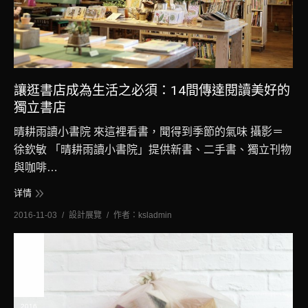
讓逛書店成為生活之必須：14間傳達閱讀美好的
獨立書店
晴耕雨讀小書院 來這裡看書，聞得到季節的氣味 攝影＝
徐欽敏 「晴耕雨讀小書院」提供新書、二手書、獨立刊物
與咖啡…
详情
2016-11-03
設計展覽
作者：
ksladmin
十一
月
3
2016