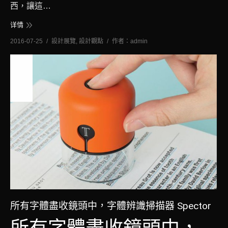
西，讓這…
详情
2016-07-25
設計展覽
,
設計觀點
作者：
admin
七月
25
2016
所有字體盡收鏡頭中，字體辨識掃描器 Spector